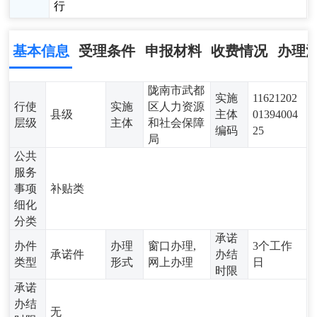
行
基本信息
受理条件
申报材料
收费情况
办理
陇南市武都
实施
11621202
行使
实施
区人力资源
县级
主体
01394004
层级
主体
和社会保障
编码
25
局
公共
服务
事项
补贴类
细化
分类
承诺
办件
办理
窗口办理,
3个工作
承诺件
办结
类型
形式
网上办理
日
时限
承诺
办结
无