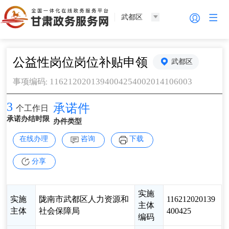
武都区
公益性岗位岗位补贴申领
武都区
1162120201394004254002014106003
事项编码
:
3
承诺件
个工作日
承诺办结时限
办件类型
在线办理
咨询
下载
分享
实施
实施
陇南市武都区人力资源和
116212020139
主体
主体
社会保障局
400425
编码