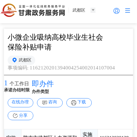
武都区
小微企业吸纳高校毕业生社会
保险补贴申请
武都区
1162120201394004254002014107004
事项编码
:
1
即办件
个工作日
承诺办结时限
办件类型
在线办理
咨询
下载
分享
实施