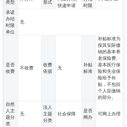
类型
形式
快递申请
时限
承诺
办结
无
时限
单位
补贴标准为
按其实际缴
纳的基本养
老保险费、
是否
收费
补贴
基本医疗保
不收费
无
收费
依据
标准
险和失业保
险给予补
贴，不包括
个人应缴纳
的部分。
自然
法人
人主
是否
无
主题
社会保障
可网上办理
题分
网办
分类
类