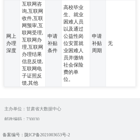
互联网咨
高校毕业
询,互联网
生、就业
收件,互联
困难人员
网预审,互
以及通过
联网受理,
网上
申请
公益性岗
申请
互联网办
办理
补贴
位安置就
补贴
无
理,互联网
深度
条件
业困难人
周期
办理结果
员并缴纳
信息反馈,
社会保险
互联网电
费的单
子证照反
位。
馈,其他
主办单位：甘肃省大数据中心
邮政编码：730030
备案编号：陇ICP备2021003653号-2