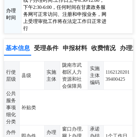
线下办理时间:工作日上午8:30-12:00，
下午2:30-6:00，任何时间在甘肃政务服
办理
务网可正常访问、注册和申报业务，网
时间
上受理审批工作将在法定工作日正常进
行
基本信息
受理条件
申报材料
收费情况
办理
陇南市武
实施
行使
实施
都区人力
1162120201
县级
主体
层级
主体
资源和社
39400425
编码
会保障局
公共
服务
事项
补贴类
细化
分类
窗口办理,
承诺
办件
办理
即办件
网上办理,
办结
1个工作日