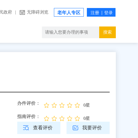
民政府
|
无障碍浏览
老年人专区
搜索
办件评价：
0星
指南评价：
0星
查看评价
我要评价