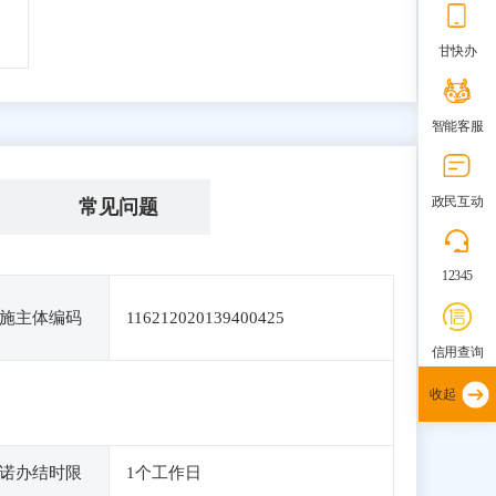
甘快办
智能客服
政民互动
常见问题
12345
施主体编码
116212020139400425
信用查询
收起
诺办结时限
1个工作日