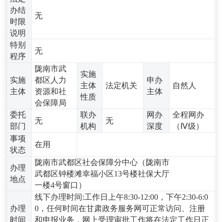
办结
无
时限
说明
特别
无
程序
陇南市武
实施
实施
都区人力
申办
主体
法定机关
自然人
主体
资源和社
主体
性质
会保障局
委托
联办
网办
全程网办
无
无
部门
机构
深度
（Ⅳ级）
事项
在用
状态
陇南市武都区社会保障分中心（陇南市
办理
武都区钟楼滩幸福小区13号楼社保大厅
地点
一楼4号窗口）
线下办理时间:工作日上午8:30-12:00，下午2:30-6:0
办理
0，任何时间在甘肃政务服务网可正常访问、注册
时间
和申报业务，网上受理审批工作将在法定工作日正