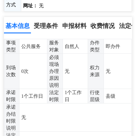
方式
网址：
无
基本信息
受理条件
申报材料
收费情况
法定
事项
服务
办件
公共服务
自然人
即办件
类型
对象
类型
必须
现场
到场
权力
0次
办理
无
无
次数
来源
原因
说明
承诺
法定
1个工作
行使
1个工作日
县级
时限
时限
日
层级
承诺
办结
无
时限
说明
法定