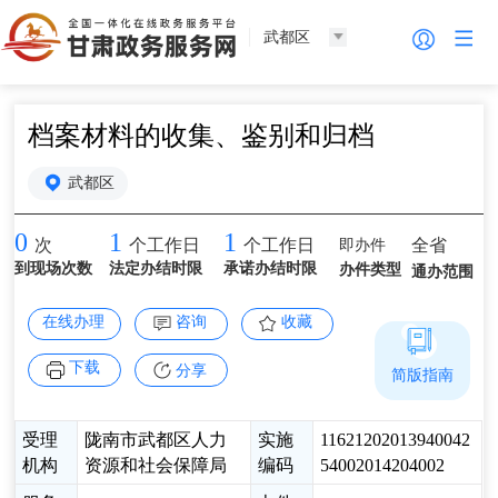
武都区
档案材料的收集、鉴别和归档
武都区
0
1
1
即办件
全省
次
个工作日
个工作日
到现场次数
法定办结时限
承诺办结时限
办件类型
通办范围
在线办理
咨询
收藏
下载
分享
简版指南
受理
陇南市武都区人力
实施
11621202013940042
机构
资源和社会保障局
编码
54002014204002