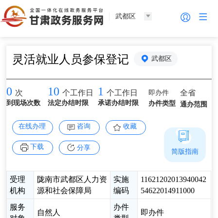
武都区
灵活就业人员参保登记
武都区
0
10
1
即办件
全省
次
个工作日
个工作日
到现场次数
法定办结时限
承诺办结时限
办件类型
通办范围
在线办理
咨询
收藏
下载
分享
简版指南
受理
陇南市武都区人力资
实施
11621202013940042
机构
源和社会保障局
编码
54622014911000
服务
办件
自然人
即办件