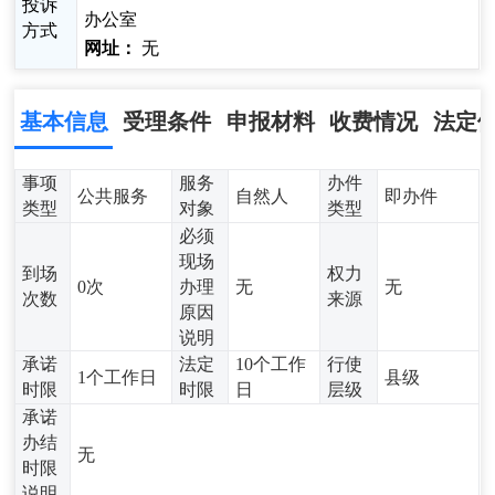
投诉
办公室
方式
网址：
无
基本信息
受理条件
申报材料
收费情况
法定
事项
服务
办件
公共服务
自然人
即办件
类型
对象
类型
必须
现场
到场
权力
0次
办理
无
无
次数
来源
原因
说明
承诺
法定
10个工作
行使
1个工作日
县级
时限
时限
日
层级
承诺
办结
无
时限
说明