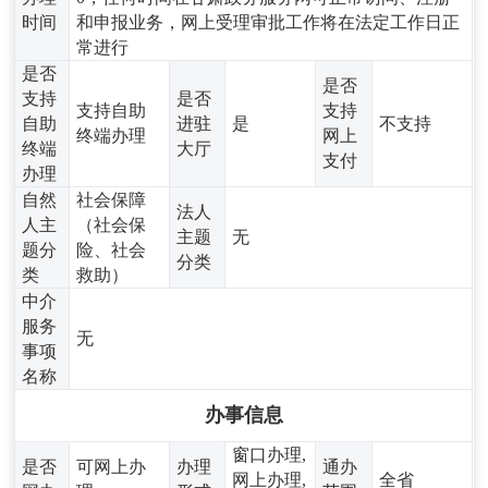
时间
和申报业务，网上受理审批工作将在法定工作日正
常进行
是否
是否
支持
是否
支持自助
支持
自助
进驻
是
不支持
终端办理
网上
终端
大厅
支付
办理
自然
社会保障
法人
人主
（社会保
主题
无
题分
险、社会
分类
类
救助）
中介
服务
无
事项
名称
办事信息
窗口办理,
是否
可网上办
办理
通办
网上办理,
全省