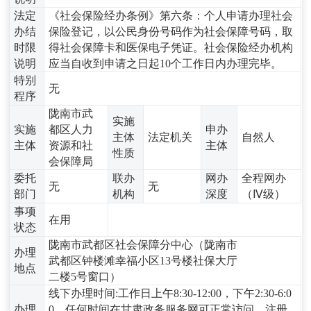
法定
《社会保险经办条例》第六条：个人申请办理社会
办结
保险登记，以公民身份号码作为社会保障号码，取
时限
得社会保障卡和医保电子凭证。社会保险经办机构
说明
应当自收到申请之日起10个工作日内办理完毕。
特别
无
程序
陇南市武
实施
实施
都区人力
申办
主体
法定机关
自然人
主体
资源和社
主体
性质
会保障局
委托
联办
网办
全程网办
无
无
部门
机构
深度
（Ⅳ级）
事项
在用
状态
陇南市武都区社会保障分中心（陇南市
办理
武都区钟楼滩幸福小区13号楼社保大厅
地点
二楼5号窗口）
线下办理时间:工作日上午8:30-12:00，下午2:30-6:0
办理
0，任何时间在甘肃政务服务网可正常访问、注册