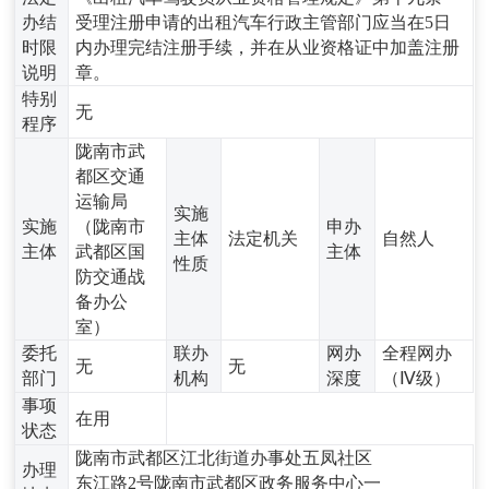
办结
受理注册申请的出租汽车行政主管部门应当在5日
时限
内办理完结注册手续，并在从业资格证中加盖注册
说明
章。
特别
无
程序
陇南市武
都区交通
运输局
实施
实施
（陇南市
申办
主体
法定机关
自然人
主体
武都区国
主体
性质
防交通战
备办公
室）
委托
联办
网办
全程网办
无
无
部门
机构
深度
（Ⅳ级）
事项
在用
状态
陇南市武都区江北街道办事处五凤社区
办理
东江路2号陇南市武都区政务服务中心一