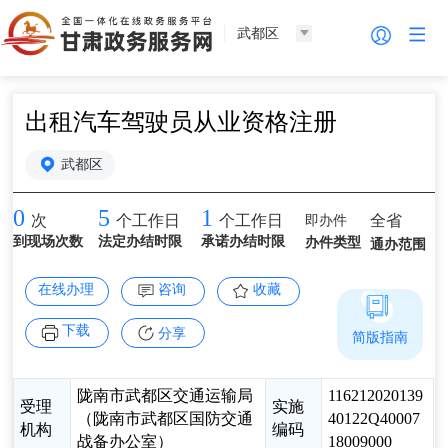
武都区
出租汽车驾驶员从业资格注册
武都区
0
5
1
即办件
全省
次
个工作日
个工作日
到现场次数
法定办结时限
承诺办结时限
办件类型
通办范围
在线办理
咨询
收藏
下载
分享
简版指南
陇南市武都区交通运输局
116212020139
受理
实施
（陇南市武都区国防交通
40122Q40007
机构
编码
战备办公室）
18009000