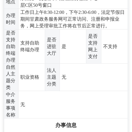
地点
层C区50号窗口
工作日上午8:30-12:00，下午2:30-6:00，法定节假日
办理
期间甘肃政务服务网可正常访问、注册和申报业
时间
务，网上受理审批工作将在节后正常进行。
是否
是否
支持
是否
支持自助
支持
自助
进驻
是
不支持
终端办理
网上
终端
大厅
支付
办理
自然
法人
人主
职业资格
主题
无
题分
分类
类
中介
服务
无
事项
名称
办事信息