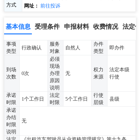
方式
网址：
前往投诉
基本信息
受理条件
申报材料
收费情况
法定
事项
服务
办件
行政确认
自然人
即办件
类型
对象
类型
必须
现场
到场
权力
法定本级
0次
办理
无
次数
来源
行使
原因
说明
承诺
法定
行使
1个工作日
5个工作日
县级
时限
时限
层级
承诺
办结
无
时限
说明
法定
《出租汽车驾驶员从业资格管理规定》第十九条