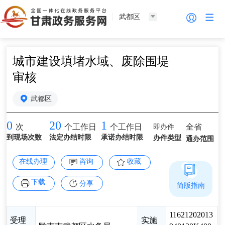
武都区
城市建设填堵水域、废除围堤
审核
武都区
0
20
1
即办件
全省
次
个工作日
个工作日
到现场次数
法定办结时限
承诺办结时限
办件类型
通办范围
在线办理
咨询
收藏
下载
分享
简版指南
11621202013
受理
实施