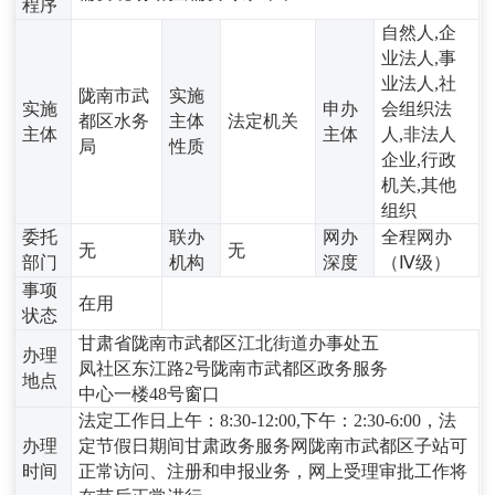
程序
自然人,企
业法人,事
业法人,社
陇南市武
实施
实施
申办
会组织法
都区水务
主体
法定机关
主体
主体
人,非法人
局
性质
企业,行政
机关,其他
组织
委托
联办
网办
全程网办
无
无
部门
机构
深度
（Ⅳ级）
事项
在用
状态
甘肃省陇南市武都区江北街道办事处五
办理
凤社区东江路2号陇南市武都区政务服务
地点
中心一楼48号窗口
法定工作日上午：8:30-12:00,下午：2:30-6:00，法
办理
定节假日期间甘肃政务服务网陇南市武都区子站可
时间
正常访问、注册和申报业务，网上受理审批工作将