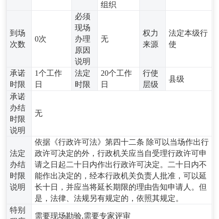
组织
必须
现场
到场
权力
法定本级行
0次
办理
无
次数
来源
使
原因
说明
承诺
1个工作
法定
20个工作
行使
县级
时限
日
时限
日
层级
承诺
办结
无
时限
说明
依据《行政许可法》第四十二条 除可以当场作出行
法定
政许可决定的外，行政机关应当自受理行政许可申
办结
请之日起二十日内作出行政许可决定。二十日内不
时限
能作出决定的，经本行政机关负责人批准，可以延
说明
长十日，并应当将延长期限的理由告知申请人。但
是，法律、法规另有规定的，依照其规定。
特别
需要现场勘验,需要专家评审