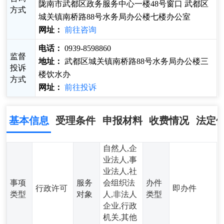
陇南市武都区政务服务中心一楼48号窗口 武都区
方式
城关镇南桥路88号水务局办公楼七楼办公室
网址：
前往咨询
电话：
0939-8598860
监督
地址：
武都区城关镇南桥路88号水务局办公楼三
投诉
楼饮水办
方式
网址：
前往投诉
基本信息
受理条件
申报材料
收费情况
法定
自然人,企
业法人,事
业法人,社
事项
服务
会组织法
办件
行政许可
即办件
类型
对象
人,非法人
类型
企业,行政
机关,其他