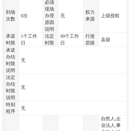
必须
现场
到场
权力
0次
办理
无
上级授权
次数
来源
原因
说明
承诺
1个工作
法定
90个工作
行使
县级
时限
日
时限
日
层级
承诺
办结
无
时限
说明
法定
办结
无
时限
说明
特别
无
程序
自然人,企
业法人,事