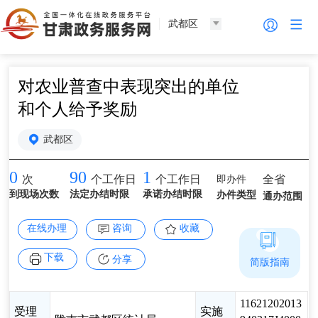
武都区
对农业普查中表现突出的单位
和个人给予奖励
武都区
0
90
1
即办件
全省
次
个工作日
个工作日
到现场次数
法定办结时限
承诺办结时限
办件类型
通办范围
在线办理
咨询
收藏
下载
分享
简版指南
11621202013
受理
实施