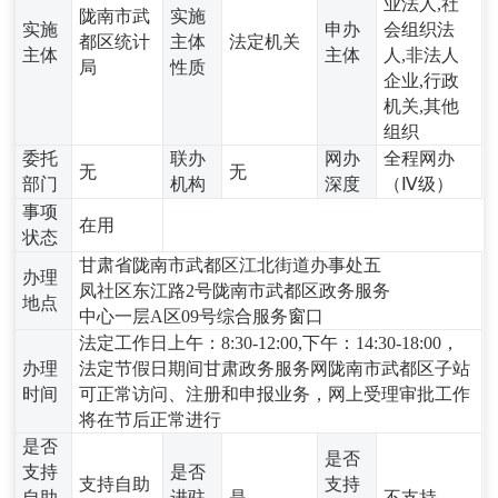
业法人,社
陇南市武
实施
实施
申办
会组织法
都区统计
主体
法定机关
主体
主体
人,非法人
局
性质
企业,行政
机关,其他
组织
委托
联办
网办
全程网办
无
无
部门
机构
深度
（Ⅳ级）
事项
在用
状态
甘肃省陇南市武都区江北街道办事处五
办理
凤社区东江路2号陇南市武都区政务服务
地点
中心一层A区09号综合服务窗口
法定工作日上午：8:30-12:00,下午：14:30-18:00，
办理
法定节假日期间甘肃政务服务网陇南市武都区子站
时间
可正常访问、注册和申报业务，网上受理审批工作
将在节后正常进行
是否
是否
支持
是否
支持自助
支持
自助
进驻
是
不支持