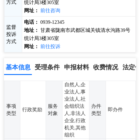
方式
统计局3楼305室
网址：
前往咨询
电话：
0939-12345
监督
地址：
甘肃省陇南市武都区城关镇清水沟路39号
投诉
统计局3楼305室
方式
网址：
前往投诉
基本信息
受理条件
申报材料
收费情况
法定
自然人,企
业法人,事
业法人,社
事项
服务
会组织法
办件
行政奖励
即办件
类型
对象
人,非法人
类型
企业,行政
机关,其他
组织