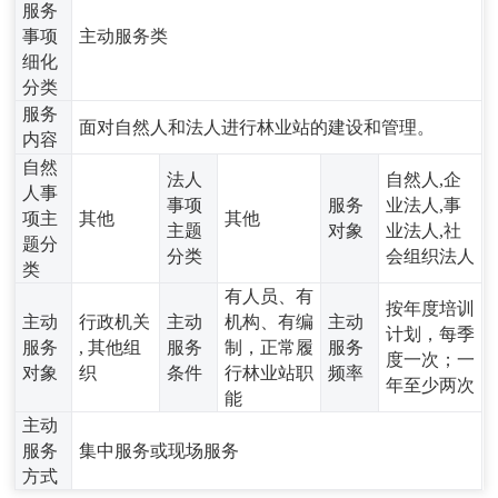
服务
事项
主动服务类
细化
分类
服务
面对自然人和法人进行林业站的建设和管理。
内容
自然
法人
自然人,企
人事
事项
服务
业法人,事
项主
其他
其他
主题
对象
业法人,社
题分
分类
会组织法人
类
有人员、有
按年度培训
主动
行政机关
主动
机构、有编
主动
计划，每季
服务
, 其他组
服务
制，正常履
服务
度一次；一
对象
织
条件
行林业站职
频率
年至少两次
能
主动
服务
集中服务或现场服务
方式