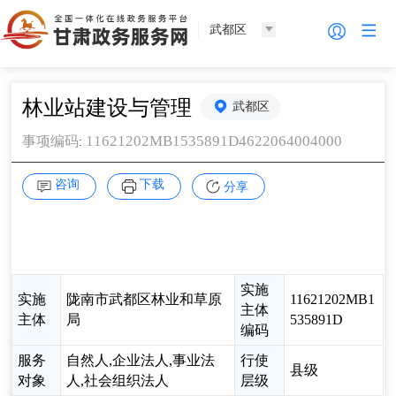
武都区
林业站建设与管理
武都区
11621202MB1535891D4622064004000
事项编码
:
咨询
下载
分享
实施
实施
陇南市武都区林业和草原
11621202MB1
主体
主体
局
535891D
编码
服务
自然人,企业法人,事业法
行使
县级
对象
人,社会组织法人
层级