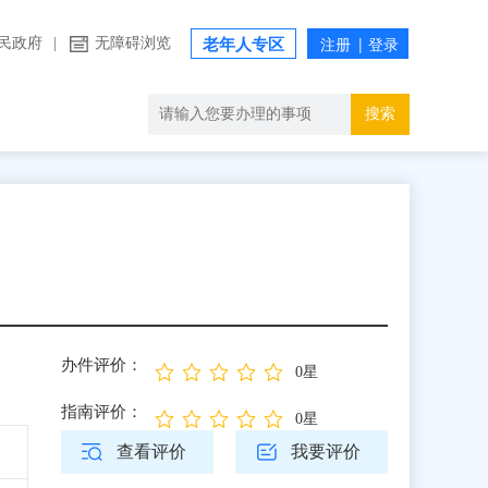
民政府
|
无障碍浏览
老年人专区
搜索
办件评价：
0星
指南评价：
0星
查看评价
我要评价