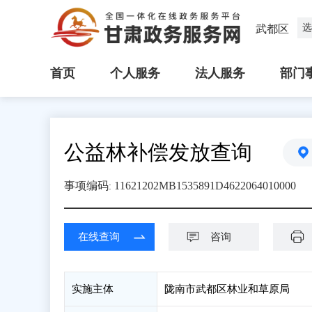
选
武都区
首页
个人服务
法人服务
部门
公益林补偿发放查询
事项编码
11621202MB1535891D4622064010000
:
在线查询
咨询
实施主体
陇南市武都区林业和草原局