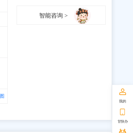
智能咨询 >
图
我的
甘快办