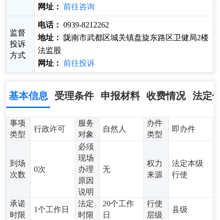
网址：
前往咨询
电话：
0939-8212262
监督
地址：
陇南市武都区城关镇盘旋东路区卫健局2楼
投诉
法监股
方式
网址：
前往投诉
基本信息
受理条件
申报材料
收费情况
法定
事项
服务
办件
行政许可
自然人
即办件
类型
对象
类型
必须
现场
到场
权力
法定本级
0次
办理
无
次数
来源
行使
原因
说明
承诺
法定
20个工作
行使
1个工作日
县级
时限
时限
日
层级