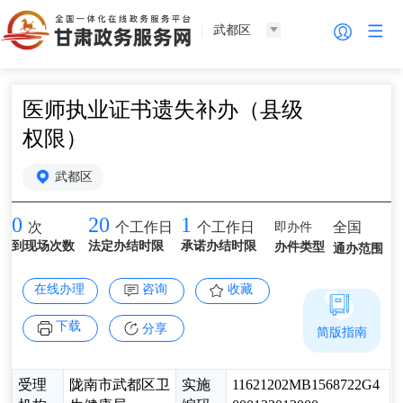
武都区
医师执业证书遗失补办（县级
权限）
武都区
0
20
1
即办件
全国
次
个工作日
个工作日
到现场次数
法定办结时限
承诺办结时限
办件类型
通办范围
在线办理
咨询
收藏
下载
分享
简版指南
受理
陇南市武都区卫
实施
11621202MB1568722G4