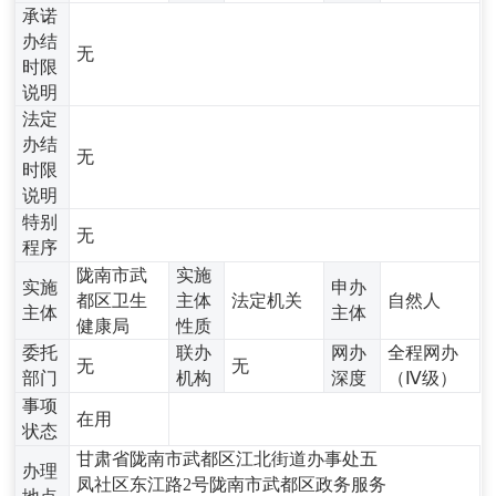
承诺
办结
无
时限
说明
法定
办结
无
时限
说明
特别
无
程序
陇南市武
实施
实施
申办
都区卫生
主体
法定机关
自然人
主体
主体
健康局
性质
委托
联办
网办
全程网办
无
无
部门
机构
深度
（Ⅳ级）
事项
在用
状态
甘肃省陇南市武都区江北街道办事处五
办理
凤社区东江路2号陇南市武都区政务服务