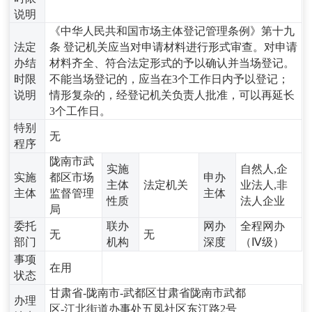
说明
《中华人民共和国市场主体登记管理条例》第十九
法定
条 登记机关应当对申请材料进行形式审查。对申请
办结
材料齐全、符合法定形式的予以确认并当场登记。
时限
不能当场登记的，应当在3个工作日内予以登记；
说明
情形复杂的，经登记机关负责人批准，可以再延长
3个工作日。
特别
无
程序
陇南市武
实施
自然人,企
实施
都区市场
申办
主体
法定机关
业法人,非
主体
监督管理
主体
性质
法人企业
局
委托
联办
网办
全程网办
无
无
部门
机构
深度
（Ⅳ级）
事项
在用
状态
甘肃省-陇南市-武都区甘肃省陇南市武都
办理
区-江北街道办事处五凤社区东江路2号