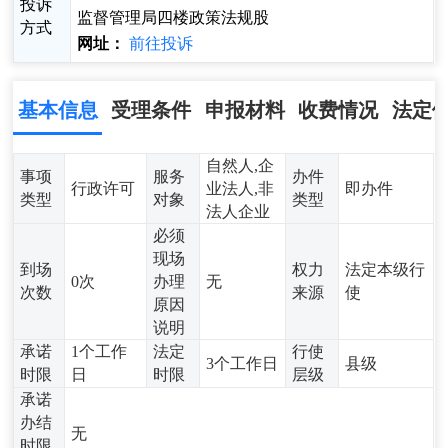
投诉
监督管理局四楼政策法规股
方式
网址：
前往投诉
基本信息
受理条件
申报材料
收费情况
法定
自然人,企
事项
服务
办件
行政许可
业法人,非
即办件
类型
对象
类型
法人企业
必须
现场
到场
权力
法定本级行
0次
办理
无
次数
来源
使
原因
说明
承诺
1个工作
法定
行使
3个工作日
县级
时限
日
时限
层级
承诺
办结
无
时限