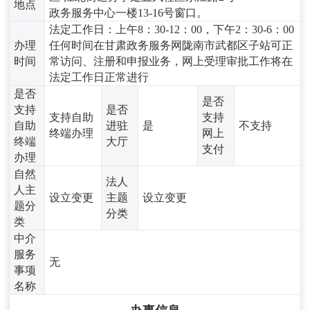
地点
政务服务中心一楼13-16号窗口。
法定工作日：上午8：30-12：00，下午2：30-6：00
办理
任何时间在甘肃政务服务网陇南市武都区子站可正
时间
常访问、注册和申报业务，网上受理审批工作将在
法定工作日正常进行
是否
是否
支持
是否
支持自助
支持
自助
进驻
是
不支持
终端办理
网上
终端
大厅
支付
办理
自然
法人
人主
设立变更
主题
设立变更
题分
分类
类
中介
服务
无
事项
名称