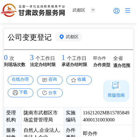
武都区
公司变更登记
武都区
0
3
1
即办件
全省
次
个工作日
个工作日
到现场次数
法定办结时限
承诺办结时限
办件类型
通办范围
在线办理
咨询
收藏
下载
分享
简版指南
受理
陇南市武都区市
实施
11621202MB15785849
机构
场监督管理局
编码
4000131003000
服务
自然人,企业法人,
办件
即办件