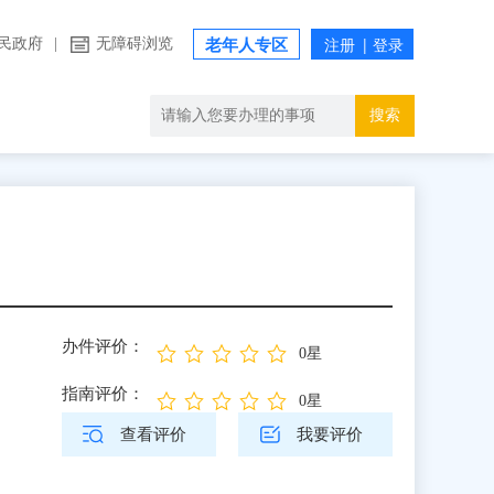
民政府
|
无障碍浏览
老年人专区
搜索
办件评价：
0星
指南评价：
0星
查看评价
我要评价