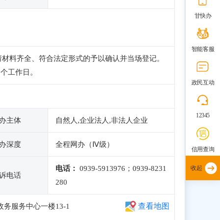
甘快办
智能客服
请材料齐全、符合法定形式的予以确认并当场登记。
3个工作日。
政民互动
12345
办主体
自然人,企业法人,非法人企业
办深度
全程网办（Ⅳ级）
信用查询
电话：
0939-5913976；0939-8231
收起
诉电话
280
查看地图
务服务中心一楼13-1