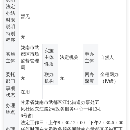
法定
办结
暂无
时限
说明
特别
无
程序
陇南市武
实施
实施
都区市场
申办
主体
法定机关
自然人
主体
监督管理
主体
性质
局
委托
联办
网办
全程网办
无
无
部门
机构
深度
（Ⅳ级）
事项
在用
状态
甘肃省陇南市武都区江北街道办事处五
办理
凤社区东江路2号政务服务中心一楼13-1
地点
6号窗口
法定工作日：上午8：30-12：00，下午2：30-6：00
办理
任何时间在甘肃政务服务网陇南市武都区子站可正