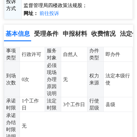
投诉
监督管理局四楼政策法规股；
方式
网址：
前往投诉
基本信息
受理条件
申报材料
收费情况
法定
事项
服务
办件
行政许可
自然人
即办件
类型
对象
类型
必须
现场
到场
权力
法定本级行
0次
办理
无
次数
来源
使
原因
说明
承诺
1个工作
法定
行使
3个工作日
县级
时限
日
时限
层级
承诺
办结
无
时限
说明