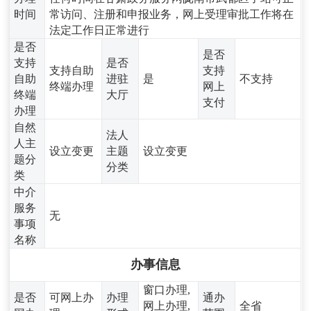
时间
常访问、注册和申报业务，网上受理审批工作将在
法定工作日正常进行
是否
是否
支持
是否
支持自助
支持
自助
进驻
是
不支持
终端办理
网上
终端
大厅
支付
办理
自然
法人
人主
设立变更
主题
设立变更
题分
分类
类
中介
服务
无
事项
名称
办事信息
窗口办理,
是否
可网上办
办理
通办
网上办理,
全省