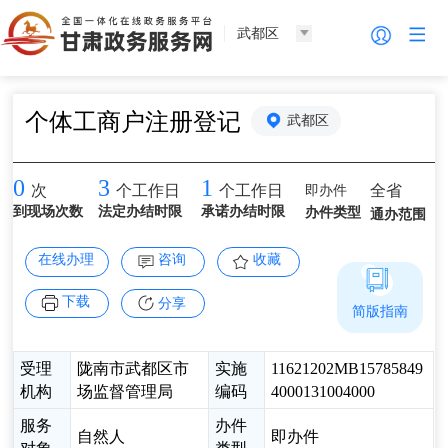
武都区
个体工商户注册登记
武都区
0
3
1
即办件
全省
次
个工作日
个工作日
到现场次数
法定办结时限
承诺办结时限
办件类型
通办范围
在线办理
咨询
收藏
下载
分享
简版指南
受理
陇南市武都区市
实施
11621202MB15785849
机构
场监督管理局
编码
4000131004000
服务
办件
自然人
即办件