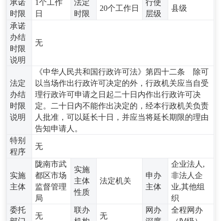
承诺
1个工作
法定
行使
20个工作日
县级
时限
日
时限
层级
承诺
办结
无
时限
说明
《中华人民共和国行政许可法》第四十二条 除可
法定
以当场作出行政许可决定的外，行政机关应当自受
办结
理行政许可申请之日起二十日内作出行政许可决
时限
定。二十日内不能作出决定的，经本行政机关负责
说明
人批准，可以延长十日，并应当将延长期限的理由
告知申请人。
特别
无
程序
陇南市武
企业法人,
实施
实施
都区市场
申办
非法人企
主体
法定机关
主体
监督管理
主体
业,其他组
性质
局
织
委托
联办
网办
全程网办
无
无