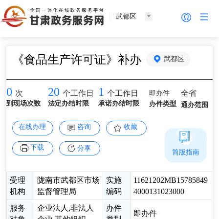
武都区
《食品生产许可证》补办
武都区
0
20
1
即办件
全省
次
个工作日
个工作日
到现场次数
法定办结时限
承诺办结时限
办件类型
通办范围
在线办理
咨询
收藏
下载
分享
简版指南
受理
陇南市武都区市场
实施
11621202MB15785849
机构
监督管理局
编码
4000131023000
服务
企业法人,非法人
办件
即办件