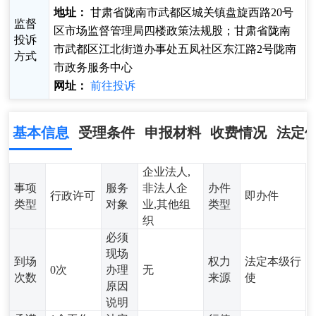
地址：
甘肃省陇南市武都区城关镇盘旋西路20号
监督
区市场监督管理局四楼政策法规股；甘肃省陇南
投诉
市武都区江北街道办事处五凤社区东江路2号陇南
方式
市政务服务中心
网址：
前往投诉
基本信息
受理条件
申报材料
收费情况
法定
企业法人,
事项
服务
非法人企
办件
行政许可
即办件
类型
对象
业,其他组
类型
织
必须
现场
到场
权力
法定本级行
0次
办理
无
次数
来源
使
原因
说明