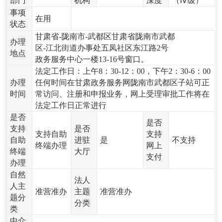
部门
机构
深度
（Ⅳ级）
事项
在用
状态
甘肃省-陇南市-武都区甘肃省陇南市武都
办理
区-江北街道办事处五凤社区东江路2号
地点
政务服务中心一楼13-16号窗口。
法定工作日：上午8：30-12：00，下午2：30-6：00
办理
任何时间在甘肃政务服务网陇南市武都区子站可正
时间
常访问、注册和申报业务，网上受理审批工作将在
法定工作日正常进行
是否
是否
支持
是否
支持自助
支持
自助
进驻
是
不支持
终端办理
网上
终端
大厅
支付
办理
自然
法人
人主
准营准办
主题
准营准办
题分
分类
类
中介