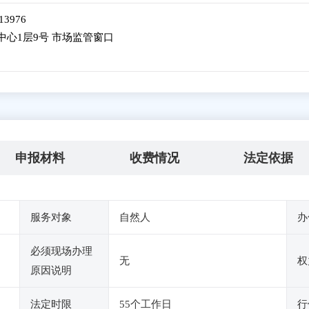
13976
心1层9号 市场监管窗口
申报材料
收费情况
法定依据
服务对象
自然人
办
必须现场办理
无
权
原因说明
法定时限
55个工作日
行