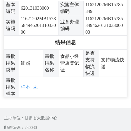
基本
实施主体
11621202MB15785
620131033000
编码
编码
849
11621202MB1578
11621202MB15785
实施
业务办理
584946201310330
8494620131033000
编码
编码
00
03
结果信息
是否
审批
审批
食品小经
支持
支持物流快
结果
证照
结果
营店登记
物流
递
类型
名称
证
快递
审批
结果
样本
样本
主办单位：甘肃省大数据中心
邮政编码：730030