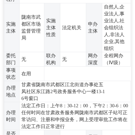
自然人,企
业法人,事
陇南市武
实施
业法人,社
实施
都区市场
申办
主体
法定机关
会组织法
主体
监督管理
主体
性质
人,非法人
局
企业,其他
组织
委托
联办
网办
全程网办
无
无
部门
机构
深度
（Ⅳ级）
事项
在用
状态
甘肃省陇南市武都区江北街道办事处五
办理
凤社区东江路2号政务服务中心一楼13-1
地点
6号窗口
法定工作日：上午8：30-12：00，下午2：30-6：00
办理
任何时间在甘肃政务服务网陇南市武都区子站可正
时间
常访问、注册和申报业务，网上受理审批工作将在
法定工作日正常进行
是否