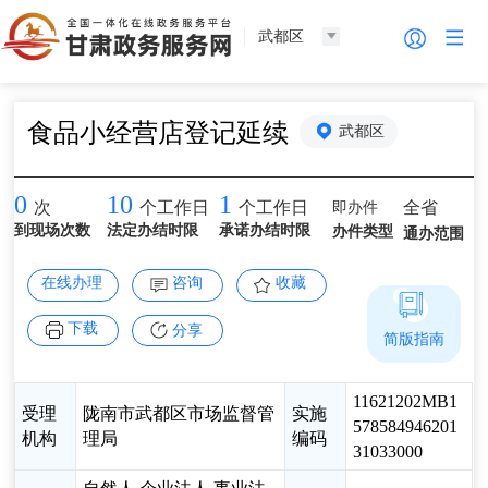
武都区
食品小经营店登记延续
武都区
0
10
1
即办件
全省
次
个工作日
个工作日
到现场次数
法定办结时限
承诺办结时限
办件类型
通办范围
在线办理
咨询
收藏
下载
分享
简版指南
11621202MB1
受理
陇南市武都区市场监督管
实施
578584946201
机构
理局
编码
31033000