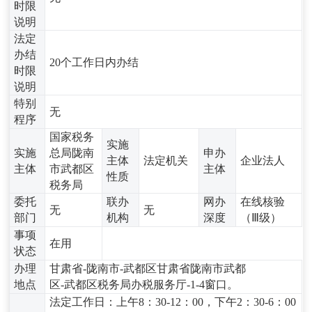
时限
说明
法定
办结
20个工作日内办结
时限
说明
特别
无
程序
国家税务
实施
实施
总局陇南
申办
主体
法定机关
企业法人
主体
市武都区
主体
性质
税务局
委托
联办
网办
在线核验
无
无
部门
机构
深度
（Ⅲ级）
事项
在用
状态
办理
甘肃省-陇南市-武都区甘肃省陇南市武都
地点
区-武都区税务局办税服务厅-1-4窗口。
法定工作日：上午8：30-12：00，下午2：30-6：00