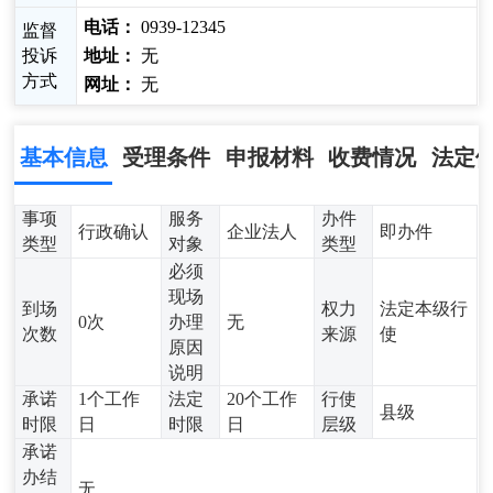
电话：
0939-12345
监督
投诉
地址：
无
方式
网址：
无
基本信息
受理条件
申报材料
收费情况
法定
事项
服务
办件
行政确认
企业法人
即办件
类型
对象
类型
必须
现场
到场
权力
法定本级行
0次
办理
无
次数
来源
使
原因
说明
承诺
1个工作
法定
20个工作
行使
县级
时限
日
时限
日
层级
承诺
办结
无