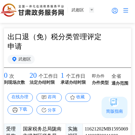
武都区
出口退（免）税分类管理评定
申请
武都区
0
20
1
即办件
全省
次
个工作日
个工作日
到现场次数
法定办结时限
承诺办结时限
办件类型
通办范围
在线办理
咨询
收藏
下载
分享
简版指南
受理
国家税务总局陇南
实施
11621202MB1595069