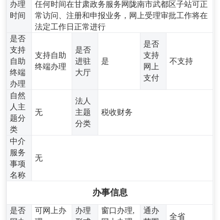
办理
任何时间在甘肃政务服务网陇南市武都区子站可正
时间
常访问、注册和申报业务，网上受理审批工作将在
法定工作日正常进行
是否
是否
支持
是否
支持自助
支持
自助
进驻
是
不支持
终端办理
网上
终端
大厅
支付
办理
自然
法人
人主
无
主题
税收财务
题分
分类
类
中介
服务
无
事项
名称
办事信息
是否
可网上办
办理
窗口办理,
通办
全省