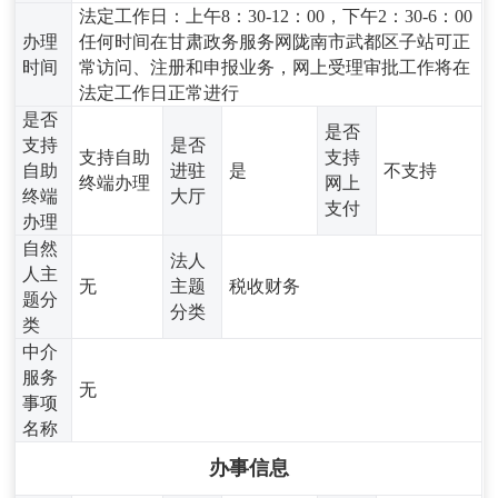
法定工作日：上午8：30-12：00，下午2：30-6：00
办理
任何时间在甘肃政务服务网陇南市武都区子站可正
时间
常访问、注册和申报业务，网上受理审批工作将在
法定工作日正常进行
是否
是否
支持
是否
支持自助
支持
自助
进驻
是
不支持
终端办理
网上
终端
大厅
支付
办理
自然
法人
人主
无
主题
税收财务
题分
分类
类
中介
服务
无
事项
名称
办事信息