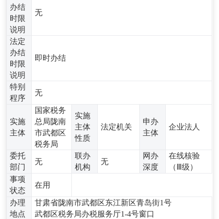
办结
无
时限
说明
法定
办结
即时办结
时限
说明
特别
无
程序
国家税务
实施
实施
总局陇南
申办
主体
法定机关
企业法人
主体
市武都区
主体
性质
税务局
委托
联办
网办
在线核验
无
无
部门
机构
深度
（Ⅲ级）
事项
在用
状态
办理
甘肃省陇南市武都区东江新区青岛街1号
地点
武都区税务局办税服务厅1-4号窗口