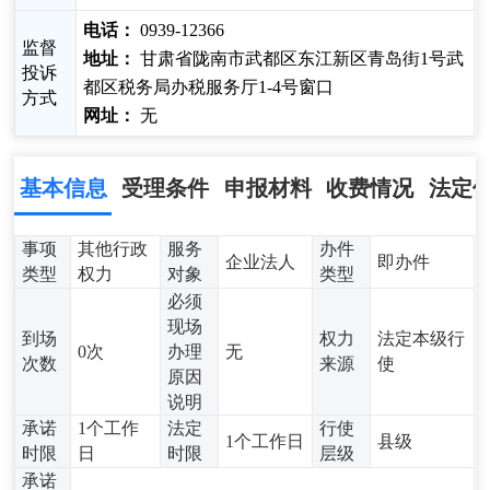
电话：
0939-12366
监督
地址：
甘肃省陇南市武都区东江新区青岛街1号武
投诉
都区税务局办税服务厅1-4号窗口
方式
网址：
无
基本信息
受理条件
申报材料
收费情况
法定
事项
其他行政
服务
办件
企业法人
即办件
类型
权力
对象
类型
必须
现场
到场
权力
法定本级行
0次
办理
无
次数
来源
使
原因
说明
承诺
1个工作
法定
行使
1个工作日
县级
时限
日
时限
层级
承诺