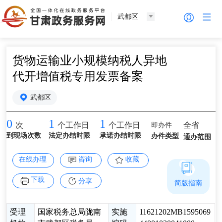
武都区
货物运输业小规模纳税人异地
代开增值税专用发票备案
武都区
0
1
1
即办件
全省
次
个工作日
个工作日
到现场次数
法定办结时限
承诺办结时限
办件类型
通办范围
在线办理
咨询
收藏
下载
分享
简版指南
受理
国家税务总局陇南
实施
11621202MB1595069