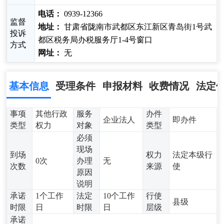
电话：
0939-12366
监督
地址：
甘肃省陇南市武都区东江新区青岛街1号武
投诉
都区税务局办税服务厅1-4号窗口
方式
网址：
无
基本信息
受理条件
申报材料
收费情况
法定
事项
其他行政
服务
办件
企业法人
即办件
类型
权力
对象
类型
必须
现场
到场
权力
法定本级行
0次
办理
无
次数
来源
使
原因
说明
承诺
1个工作
法定
10个工作
行使
县级
时限
日
时限
日
层级
承诺