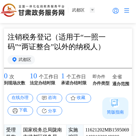
武都区
注销税务登记（适用于“一照一
码”“两证整合”以外的纳税人）
武都区
0
10
1
即办件
全省
次
个工作日
个工作日
到现场次数
法定办结时限
承诺办结时限
办件类型
通办范围
在线办理
咨询
收藏
下载
分享
简版指南
受理
国家税务总局陇南
实施
11621202MB1595069