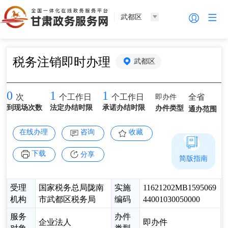
武都区
税务注销即时办理
武都区
0
1
1
即办件
全省
次
个工作日
个工作日
到现场次数
法定办结时限
承诺办结时限
办件类型
通办范围
在线办理
咨询
收藏
下载
分享
简版指南
受理
国家税务总局陇南
实施
11621202MB1595069
机构
市武都区税务局
编码
44001030050000
服务
办件
企业法人
即办件