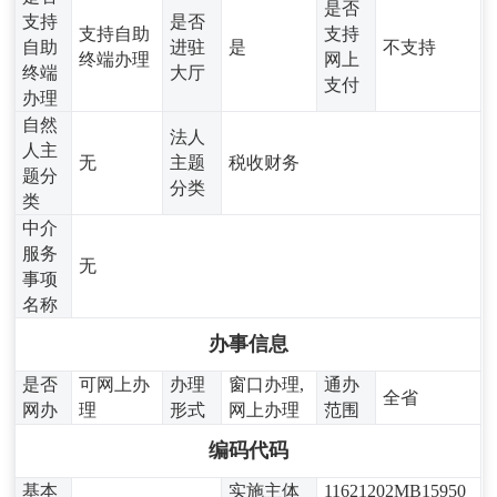
是否
支持
是否
支持自助
支持
自助
进驻
是
不支持
终端办理
网上
终端
大厅
支付
办理
自然
法人
人主
无
主题
税收财务
题分
分类
类
中介
服务
无
事项
名称
办事信息
是否
可网上办
办理
窗口办理,
通办
全省
网办
理
形式
网上办理
范围
编码代码
基本
实施主体
11621202MB15950