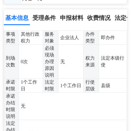
基本信息
受理条件
申报材料
收费情况
法定
事项
其他行政
服务
办件
企业法人
即办件
类型
权力
对象
类型
必须
现场
到场
权力
法定本级行
0次
办理
无
次数
来源
使
原因
说明
承诺
1个工作
法定
行使
1个工作日
县级
时限
日
时限
层级
承诺
办结
无
时限
说明
法定
办结