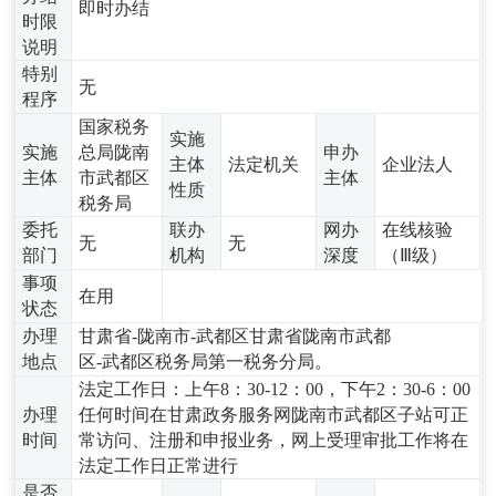
即时办结
时限
说明
特别
无
程序
国家税务
实施
实施
总局陇南
申办
主体
法定机关
企业法人
主体
市武都区
主体
性质
税务局
委托
联办
网办
在线核验
无
无
部门
机构
深度
（Ⅲ级）
事项
在用
状态
办理
甘肃省-陇南市-武都区甘肃省陇南市武都
地点
区-武都区税务局第一税务分局。
法定工作日：上午8：30-12：00，下午2：30-6：00
办理
任何时间在甘肃政务服务网陇南市武都区子站可正
时间
常访问、注册和申报业务，网上受理审批工作将在
法定工作日正常进行
是否