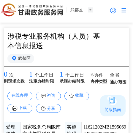
武都区
涉税专业服务机构（人员）基
本信息报送
武都区
0
1
1
即办件
全省
次
个工作日
个工作日
到现场次数
法定办结时限
承诺办结时限
办件类型
通办范围
在线办理
咨询
收藏
下载
分享
简版指南
受理
国家税务总局陇南
实施
11621202MB1595069