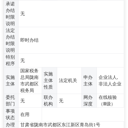
承诺
办结
无
时限
说明
法定
办结
即时办结
时限
说明
特别
无
程序
国家税务
实施
实施
总局陇南
申办
企业法人,
主体
法定机关
主体
市武都区
主体
非法人企业
性质
税务局
委托
联办
网办
在线核验
无
无
部门
机构
深度
（Ⅲ级）
事项
在用
状态
办理
甘肃省陇南市武都区东江新区青岛街1号