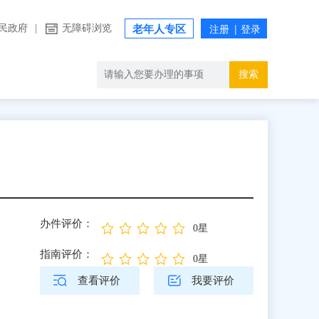
民政府
|
无障碍浏览
老年人专区
搜索
办件评价：
0星
指南评价：
0星
查看评价
我要评价