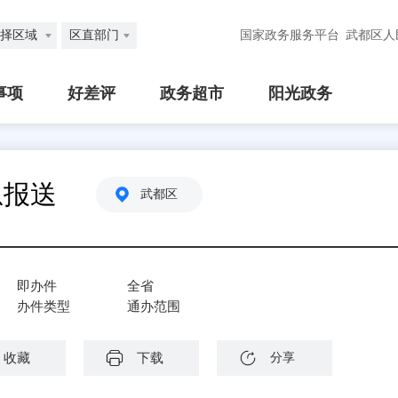
择区域
区直部门
国家政务服务平台
武都区人
事项
好差评
政务超市
阳光政务
息报送
武都区
即办件
全省
办件类型
通办范围
收藏
下载
分享