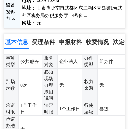
电话：
0939-12366
监督
地址：
甘肃省陇南市武都区东江新区青岛街1号武
投诉
都区税务局办税服务厅1-4号窗口
方式
网址：
无
基本信息
受理条件
申报材料
收费情况
法定
事项
服务
办件
公共服务
企业法人
即办件
类型
对象
类型
必须
现场
到场
权力
0次
办理
无
无
次数
来源
原因
说明
承诺
1个工作
法定
行使
1个工作日
县级
时限
日
时限
层级
承诺
办结
无