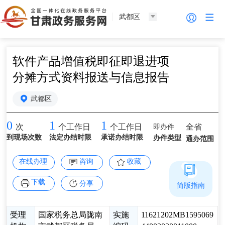
武都区
软件产品增值税即征即退进项
分摊方式资料报送与信息报告
武都区
0
1
1
即办件
全省
次
个工作日
个工作日
到现场次数
法定办结时限
承诺办结时限
办件类型
通办范围
在线办理
咨询
收藏
下载
分享
简版指南
受理
国家税务总局陇南
实施
11621202MB1595069