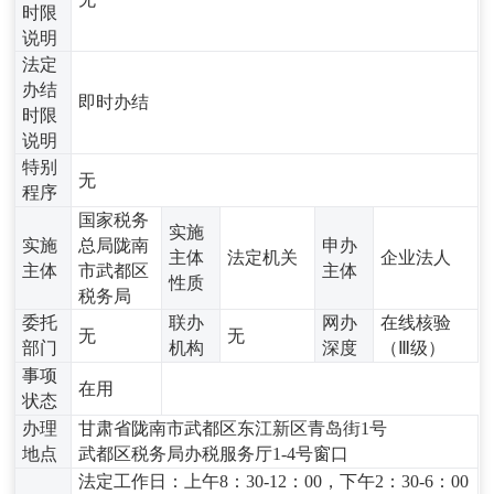
时限
说明
法定
办结
即时办结
时限
说明
特别
无
程序
国家税务
实施
实施
总局陇南
申办
主体
法定机关
企业法人
主体
市武都区
主体
性质
税务局
委托
联办
网办
在线核验
无
无
部门
机构
深度
（Ⅲ级）
事项
在用
状态
办理
甘肃省陇南市武都区东江新区青岛街1号
地点
武都区税务局办税服务厅1-4号窗口
法定工作日：上午8：30-12：00，下午2：30-6：00