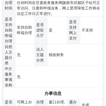
办理
任何时间在甘肃政务服务网陇南市武都区子站可正
时间
常访问、注册和申报业务，网上受理审批工作将在
法定工作日正常进行。
是否
是否
支持
是否
支持自助
支持
自助
进驻
是
不支持
终端办理
网上
终端
大厅
支付
办理
自然
法人
人主
无
主题
税收财务
题分
分类
类
中介
服务
无
事项
名称
办事信息
是否
可网上办
办理
窗口办理,
通办
全省