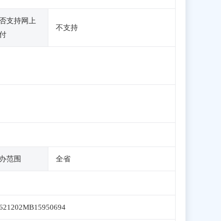
否支持网上
不支持
付
办范围
全省
621202MB15950694