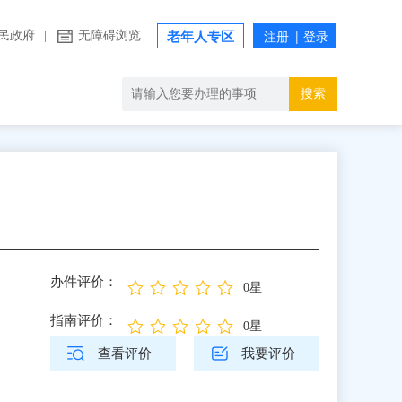
民政府
|
无障碍浏览
老年人专区
搜索
办件评价：
0星
指南评价：
0星
查看评价
我要评价