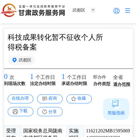
武都区
科技成果转化暂不征收个人所
得税备案
武都区
0
1
1
即办件
全省
次
个工作日
个工作日
到现场次数
法定办结时限
承诺办结时限
办件类型
通办范围
在线办理
咨询
收藏
下载
分享
简版指南
受理
国家税务总局陇南
实施
11621202MB1595069