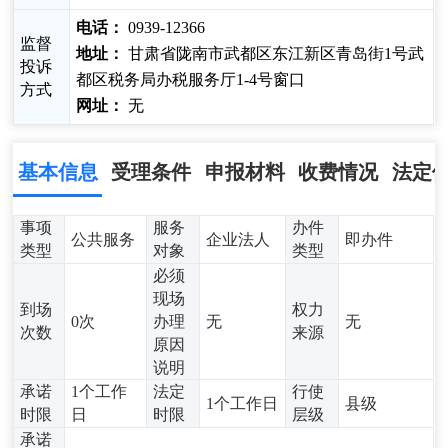
电话：
0939-12366
监督
地址：
甘肃省陇南市武都区东江新区青岛街1号武
投诉
都区税务局办税服务厅1-4号窗口
方式
网址：
无
基本信息
受理条件
申报材料
收费情况
法定
事项
服务
办件
公共服务
企业法人
即办件
类型
对象
类型
必须
现场
到场
权力
0次
办理
无
无
次数
来源
原因
说明
承诺
1个工作
法定
行使
1个工作日
县级
时限
日
时限
层级
承诺