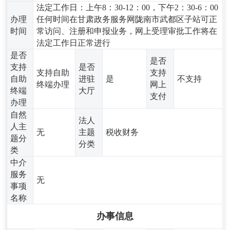
法定工作日：上午8：30-12：00，下午2：30-6：00
办理
任何时间在甘肃政务服务网陇南市武都区子站可正
时间
常访问、注册和申报业务，网上受理审批工作将在
法定工作日正常进行
是否
是否
支持
是否
支持自助
支持
自助
进驻
是
不支持
终端办理
网上
终端
大厅
支付
办理
自然
法人
人主
无
主题
税收财务
题分
分类
类
中介
服务
无
事项
名称
办事信息