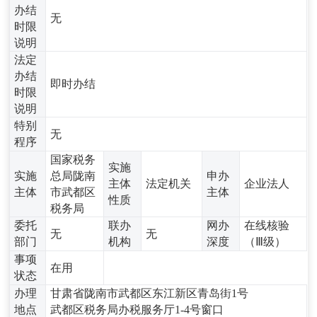
办结
无
时限
说明
法定
办结
即时办结
时限
说明
特别
无
程序
国家税务
实施
实施
总局陇南
申办
主体
法定机关
企业法人
主体
市武都区
主体
性质
税务局
委托
联办
网办
在线核验
无
无
部门
机构
深度
（Ⅲ级）
事项
在用
状态
办理
甘肃省陇南市武都区东江新区青岛街1号
地点
武都区税务局办税服务厅1-4号窗口