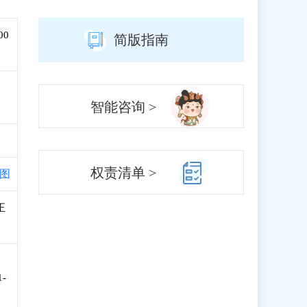
00
简版指南
智能咨询 >
权责清单 >
图
正
-