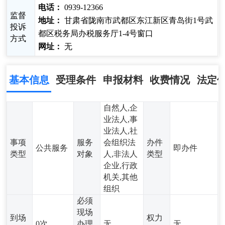
电话：
0939-12366
监督
地址：
甘肃省陇南市武都区东江新区青岛街1号武
投诉
都区税务局办税服务厅1-4号窗口
方式
网址：
无
基本信息
受理条件
申报材料
收费情况
法定
自然人,企
业法人,事
业法人,社
事项
服务
会组织法
办件
公共服务
即办件
类型
对象
人,非法人
类型
企业,行政
机关,其他
组织
必须
现场
到场
权力
0次
办理
无
无