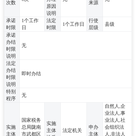
次数
来源
原因
说明
承诺
1个工作
法定
行使
1个工作日
县级
时限
日
时限
层级
承诺
办结
无
时限
说明
法定
办结
即时办结
时限
说明
特别
无
程序
自然人,企
业法人,事
国家税务
业法人,社
实施
实施
总局陇南
申办
会组织法
主体
法定机关
主体
市武都区
主体
人,非法人