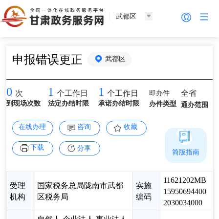
武都区
申报错误更正
武都区
0
1
1
即办件
全省
次
个工作日
个工作日
到现场次数
法定办结时限
承诺办结时限
办件类型
通办范围
在线办理
咨询
收藏
下载
分享
简版指南
11621202MB
受理
国家税务总局陇南市武都
实施
15950694400
机构
区税务局
编码
2030034000