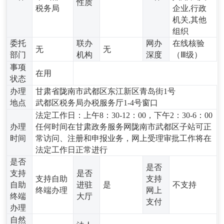
性质
税务局
企业,行政
机关,其他
组织
委托
联办
网办
在线核验
无
无
部门
机构
深度
（Ⅲ级）
事项
在用
状态
办理
甘肃省陇南市武都区东江新区青岛街1号
地点
武都区税务局办税服务厅1-4号窗口
法定工作日：上午8：30-12：00，下午2：30-6：00
办理
任何时间在甘肃政务服务网陇南市武都区子站可正
时间
常访问、注册和申报业务，网上受理审批工作将在
法定工作日正常进行
是否
是否
支持
是否
支持自助
支持
自助
进驻
是
不支持
终端办理
网上
终端
大厅
支付
办理
自然