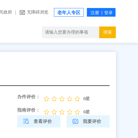
民政府
|
无障碍浏览
老年人专区
搜索
办件评价：
0星
指南评价：
0星
查看评价
我要评价