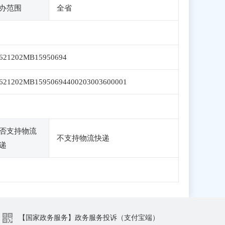
办范围
全省
621202MB15950694
621202MB15950694400203003600001
否支持物流
不支持物流快递
递
【国家政务服务】政务服务投诉（支付宝端）