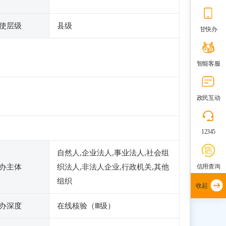
使层级
县级
甘快办
智能客服
政民互动
12345
自然人,企业法人,事业法人,社会组
信用查询
办主体
织法人,非法人企业,行政机关,其他
组织
收起
办深度
在线核验（Ⅲ级）