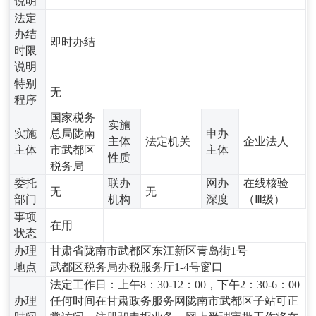
说明
法定
办结
即时办结
时限
说明
特别
无
程序
国家税务
实施
实施
总局陇南
申办
主体
法定机关
企业法人
主体
市武都区
主体
性质
税务局
委托
联办
网办
在线核验
无
无
部门
机构
深度
（Ⅲ级）
事项
在用
状态
办理
甘肃省陇南市武都区东江新区青岛街1号
地点
武都区税务局办税服务厅1-4号窗口
法定工作日：上午8：30-12：00，下午2：30-6：00
办理
任何时间在甘肃政务服务网陇南市武都区子站可正