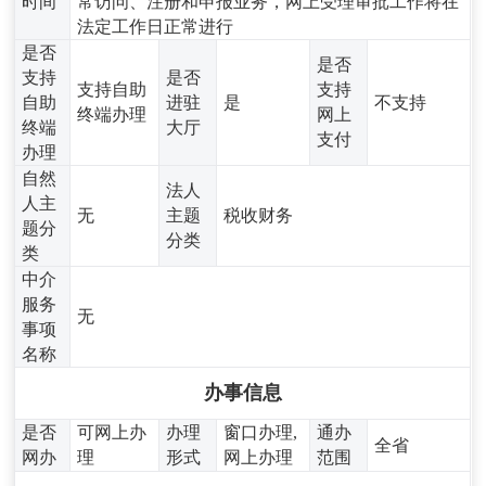
时间
常访问、注册和申报业务，网上受理审批工作将在
法定工作日正常进行
是否
是否
支持
是否
支持自助
支持
自助
进驻
是
不支持
终端办理
网上
终端
大厅
支付
办理
自然
法人
人主
无
主题
税收财务
题分
分类
类
中介
服务
无
事项
名称
办事信息
是否
可网上办
办理
窗口办理,
通办
全省
网办
理
形式
网上办理
范围