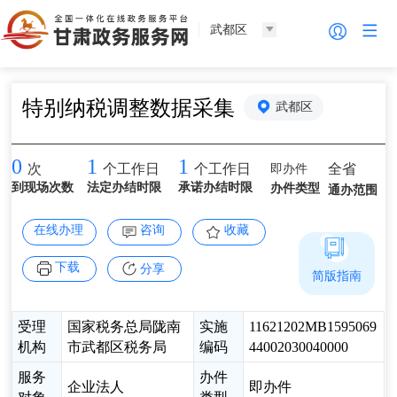
武都区
特别纳税调整数据采集
武都区
0
1
1
即办件
全省
次
个工作日
个工作日
到现场次数
法定办结时限
承诺办结时限
办件类型
通办范围
在线办理
咨询
收藏
下载
分享
简版指南
受理
国家税务总局陇南
实施
11621202MB1595069
机构
市武都区税务局
编码
44002030040000
服务
办件
企业法人
即办件