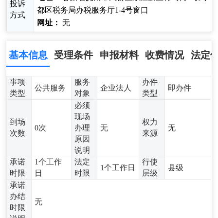
投诉
都区税务局办税服务厅1-4号窗口
方式
网址：
无
基本信息
受理条件
申报材料
收费情况
法定
事项
服务
办件
公共服务
企业法人
即办件
类型
对象
类型
必须
现场
到场
权力
0次
办理
无
无
次数
来源
原因
说明
承诺
1个工作
法定
行使
1个工作日
县级
时限
日
时限
层级
承诺
办结
无
时限