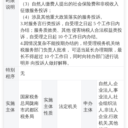
时限
（3）自然人缴费人提出的社会保险费和非税收入
说明
征缴服务投诉；
（4）涉及其他重大政策落实的服务投诉。
3.对服务言行类投诉，自受理之日起 5 个工作日内
办结；服务质效类、其他 侵害纳税人合法权益类投
诉，自受理之日起 10 个工作日内办结。
4.因情况复杂不能按期办结的，经受理税务机关纳
税服务部门负责人批准， 可适当延长办理期限，最
长不得超过 10 个工作日，同时向转办部门进行说
明并 向投诉人做好解释。
特别
无
程序
自然人,企
业法人,事
国家税务
业法人,社
实施
实施
总局陇南
申办
会组织法
主体
法定机关
主体
市武都区
主体
人,非法人
性质
税务局
企业,行政
机关,其他