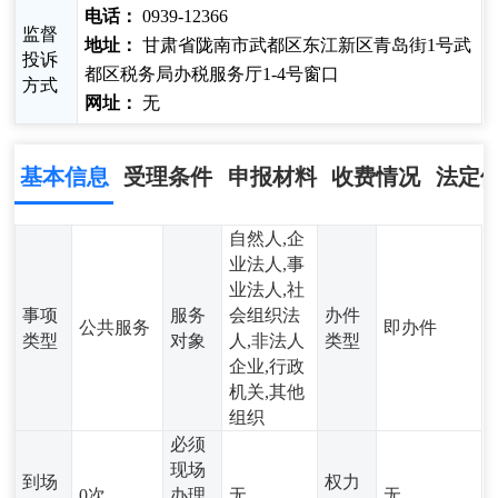
电话：
0939-12366
监督
地址：
甘肃省陇南市武都区东江新区青岛街1号武
投诉
都区税务局办税服务厅1-4号窗口
方式
网址：
无
基本信息
受理条件
申报材料
收费情况
法定
自然人,企
业法人,事
业法人,社
事项
服务
会组织法
办件
公共服务
即办件
类型
对象
人,非法人
类型
企业,行政
机关,其他
组织
必须
现场
到场
权力
0次
办理
无
无