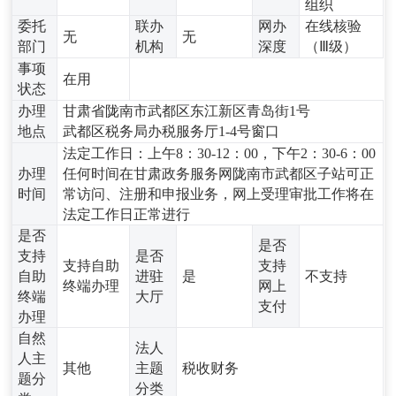
组织
委托
联办
网办
在线核验
无
无
部门
机构
深度
（Ⅲ级）
事项
在用
状态
办理
甘肃省陇南市武都区东江新区青岛街1号
地点
武都区税务局办税服务厅1-4号窗口
法定工作日：上午8：30-12：00，下午2：30-6：00
办理
任何时间在甘肃政务服务网陇南市武都区子站可正
时间
常访问、注册和申报业务，网上受理审批工作将在
法定工作日正常进行
是否
是否
支持
是否
支持自助
支持
自助
进驻
是
不支持
终端办理
网上
终端
大厅
支付
办理
自然
法人
人主
其他
主题
税收财务
题分
分类