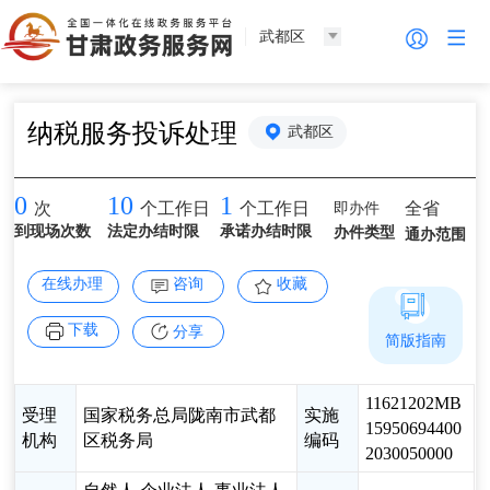
武都区
纳税服务投诉处理
武都区
0
10
1
即办件
全省
次
个工作日
个工作日
到现场次数
法定办结时限
承诺办结时限
办件类型
通办范围
在线办理
咨询
收藏
下载
分享
简版指南
11621202MB
受理
国家税务总局陇南市武都
实施
15950694400
机构
区税务局
编码
2030050000