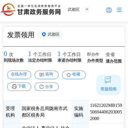
武都区
发票领用
武都区
0
1
1
即办件
全省
次
个工作日
个工作日
到现场次数
法定办结时限
承诺办结时限
办件类型
通办范围
在线办理
咨询
收藏
下载
分享
简版指南
11621202MB159
受理
国家税务总局陇南市武
实施
50694400203005
机构
都区税务局
编码
2000