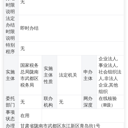
无
时限
说明
法定
办结
即时办结
时限
说明
特别
无
程序
企业法人,
国家税务
事业法人,
实施
实施
总局陇南
申办
社会组织法
主体
法定机关
主体
市武都区
主体
人,非法人
性质
税务局
企业,其他
组织
委托
联办
网办
在线核验
无
无
部门
机构
深度
（Ⅲ级）
事项
在用
状态
办理
甘肃省陇南市武都区东江新区青岛街1号