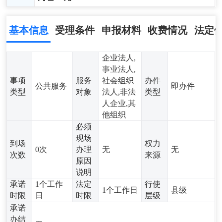
基本信息
受理条件
申报材料
收费情况
法定
企业法人,
事业法人,
事项
服务
社会组织
办件
公共服务
即办件
类型
对象
法人,非法
类型
人企业,其
他组织
必须
现场
到场
权力
0次
办理
无
无
次数
来源
原因
说明
承诺
1个工作
法定
行使
1个工作日
县级
时限
日
时限
层级
承诺
办结