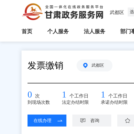
选
武都区
首页
个人服务
法人服务
部门
发票缴销
武都区
0
1
1
次
个工作日
个工作日
到现场次数
法定办结时限
承诺办结时限
在线办理
咨询