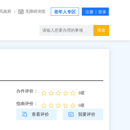
民政府
|
无障碍浏览
老年人专区
搜索
办件评价：
0星
指南评价：
0星
查看评价
我要评价