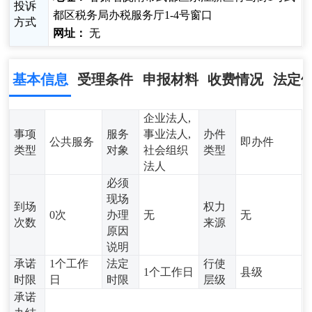
投诉
都区税务局办税服务厅1-4号窗口
方式
网址：
无
基本信息
受理条件
申报材料
收费情况
法定
企业法人,
事项
服务
事业法人,
办件
公共服务
即办件
类型
对象
社会组织
类型
法人
必须
现场
到场
权力
0次
办理
无
无
次数
来源
原因
说明
承诺
1个工作
法定
行使
1个工作日
县级
时限
日
时限
层级
承诺