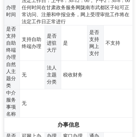
法定工作日：上午8：30-12：00，下午2：30-6：00
办理
任何时间在甘肃政务服务网陇南市武都区子站可正
时间
常访问、注册和申报业务，网上受理审批工作将在
法定工作日正常进行
是否
是否
支持
是否
支持自助
支持
自助
进驻
是
不支持
终端办理
网上
终端
大厅
支付
办理
自然
法人
人主
无
主题
税收财务
题分
分类
类
中介
服务
无
事项
名称
办事信息
是否
可网上办
办理
窗口办理,
通办