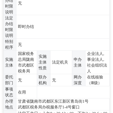
办结
无
时限
说明
法定
办结
即时办结
时限
说明
特别
无
程序
国家税务
企业法人,
实施
实施
总局陇南
申办
事业法人,
主体
法定机关
主体
市武都区
主体
社会组织法
性质
税务局
人
委托
联办
网办
在线核验
无
无
部门
机构
深度
（Ⅲ级）
事项
在用
状态
办理
甘肃省陇南市武都区东江新区青岛街1号
地点
武都区税务局办税服务厅1-4号窗口