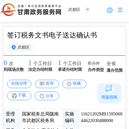
武都区
签订税务文书电子送达确认书
武都区
0
1
1
即办件
全省
次
个工作日
个工作日
到现场次数
法定办结时限
承诺办结时限
办件类型
通办范围
在线办理
咨询
收藏
下载
分享
简版指南
受理
国家税务总局陇南
实施
11621202MB1595069
机构
市武都区税务局
编码
44622030488000