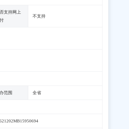
否支持网上
不支持
付
办范围
全省
621202MB15950694