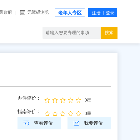
民政府
|
无障碍浏览
老年人专区
搜索
办件评价：
0星
指南评价：
0星
查看评价
我要评价