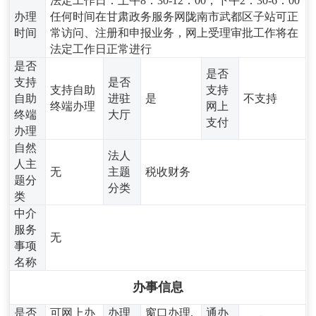
法定工作日：上午8：30-12：00，下午2：30-6：00
办理
任何时间在甘肃政务服务网陇南市武都区子站可正
时间
常访问、注册和申报业务，网上受理审批工作将在
法定工作日正常进行
是否
是否
支持
是否
支持自助
支持
自助
进驻
是
不支持
终端办理
网上
终端
大厅
支付
办理
自然
法人
人主
无
主题
税收财务
题分
分类
类
中介
服务
无
事项
名称
办事信息
是否
可网上办
办理
窗口办理,
通办