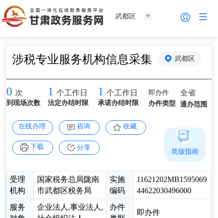
武都区
涉税专业服务机构信息采集
武都区
0
1
1
即办件
全省
次
个工作日
个工作日
到现场次数
法定办结时限
承诺办结时限
办件类型
通办范围
在线办理
咨询
收藏
下载
分享
简版指南
受理
国家税务总局陇南
实施
11621202MB1595069
机构
市武都区税务局
编码
44622030496000
服务
企业法人,事业法人,
办件
即办件