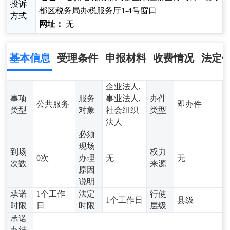
投诉
都区税务局办税服务厅1-4号窗口
方式
网址：
无
基本信息
受理条件
申报材料
收费情况
法定
企业法人,
事项
服务
事业法人,
办件
公共服务
即办件
类型
对象
社会组织
类型
法人
必须
现场
到场
权力
0次
办理
无
无
次数
来源
原因
说明
承诺
1个工作
法定
行使
1个工作日
县级
时限
日
时限
层级
承诺