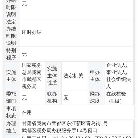
办结
无
时限
说明
法定
办结
即时办结
时限
说明
特别
无
程序
国家税务
企业法人,
实施
实施
总局陇南
申办
事业法人,
主体
法定机关
主体
市武都区
主体
社会组织法
性质
税务局
人
委托
联办
网办
在线核验
无
无
部门
机构
深度
（Ⅲ级）
事项
在用
状态
办理
甘肃省陇南市武都区东江新区青岛街1号
地点
武都区税务局办税服务厅1-4号窗口