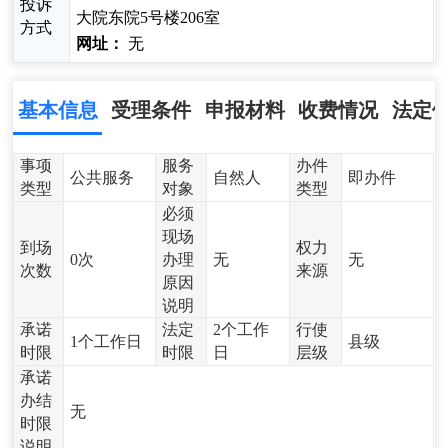
投诉
大院东院5号楼206室
方式
网址：
无
基本信息
受理条件
申报材料
收费情况
法定
事项
服务
办件
公共服务
自然人
即办件
类型
对象
类型
必须
现场
到场
权力
0次
办理
无
无
次数
来源
原因
说明
承诺
法定
2个工作
行使
1个工作日
县级
时限
时限
日
层级
承诺
办结
无
时限
说明