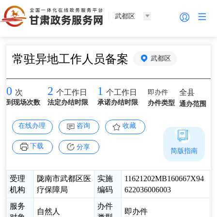
武都区
常驻异地工作人员备案
武都区
0
2
1
即办件
全县
次
个工作日
个工作日
到现场次数
法定办结时限
承诺办结时限
办件类型
通办范围
在线办理
咨询
收藏
下载
分享
简版指南
受理
陇南市武都区医
实施
11621202MB160667X94
机构
疗保障局
编码
622036006003
服务
办件
自然人
即办件