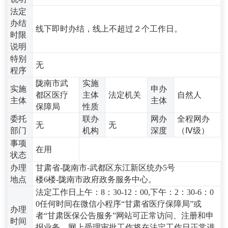
法定
办结
线下即时办结，线上不超过２个工作日。
时限
说明
特别
无
程序
陇南市武
实施
实施
申办
都区医疗
主体
法定机关
自然人
主体
主体
保障局
性质
委托
联办
网办
全程网办
无
无
部门
机构
深度
（Ⅳ级）
事项
在用
状态
办理
甘肃省-陇南市-武都区东江新区统办5号
地点
楼6楼-陇南市政府政务服务中心。
法定工作日上午：8：30-12：00,下午：2：30-6：0
0任何时间在微信小程序“甘肃省医疗保障局”或
办理
者“甘肃医保公告服务”网站可正常访问、注册和申
时间
报业务，网上受理审批工作将在法定工作日正常进