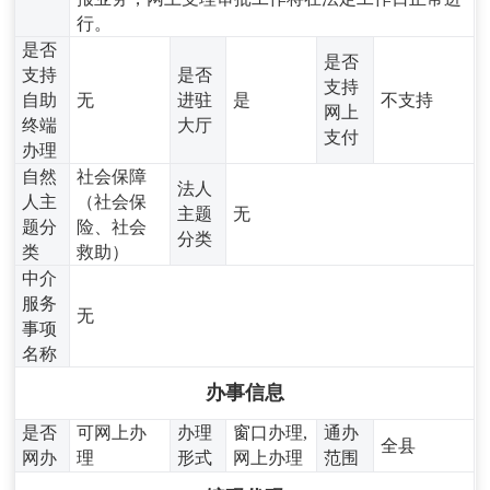
行。
是否
是否
支持
是否
支持
自助
无
进驻
是
不支持
网上
终端
大厅
支付
办理
自然
社会保障
法人
人主
（社会保
主题
无
题分
险、社会
分类
类
救助）
中介
服务
无
事项
名称
办事信息
是否
可网上办
办理
窗口办理,
通办
全县
网办
理
形式
网上办理
范围