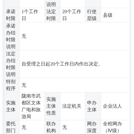
说明
承诺
1个工作
法定
20个工作
行使
县级
时限
日
时限
日
层级
承诺
办结
无
时限
说明
法定
办结
自受理之日起20个工作日内作出决定。
时限
说明
特别
无
程序
陇南市武
实施
实施
都区文体
申办
主体
法定机关
企业法人
主体
广电和旅
主体
性质
游局
委托
联办
网办
全程网办
无
无
部门
机构
深度
（Ⅳ级）