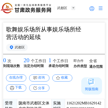
武都区
歌舞娱乐场所从事娱乐场所经
营活动的延续
武都区
0
20
1
即办件
全省
次
个工作日
个工作日
到现场次数
法定办结时限
承诺办结时限
办件类型
通办范围
在线办理
咨询
收藏
下载
分享
简版指南
受理
陇南市武都区文体
实施
11621202MB1629142