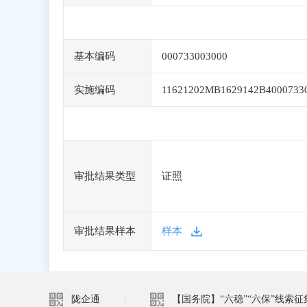
基本编码
000733003000
实施编码
11621202MB1629142B4000733
审批结果类型
证照
审批结果样本
样本
陇企通
|
【国务院】“六稳”“六保”线索征