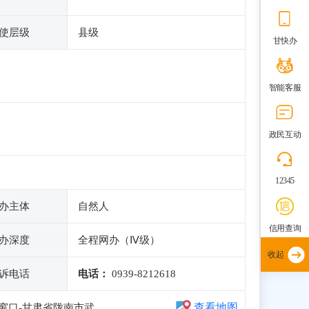
使层级
县级
甘快办
智能客服
政民互动
12345
办主体
自然人
信用查询
办深度
全程网办（Ⅳ级）
收起
诉电话
电话：
0939-8212618
查看地图
窗口-甘肃省陇南市武