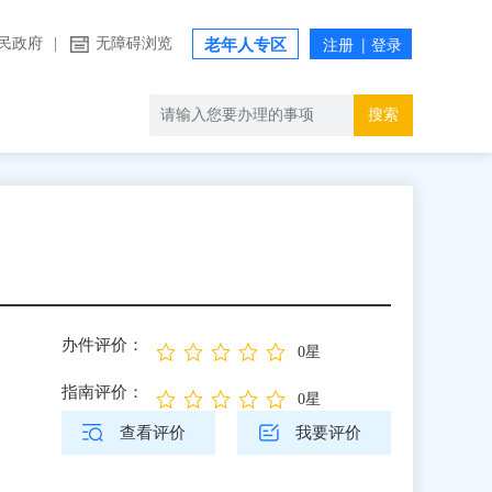
民政府
|
无障碍浏览
老年人专区
搜索
办件评价：
0星
指南评价：
0星
查看评价
我要评价