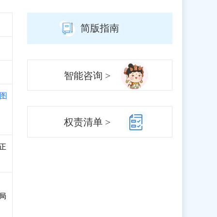
简版指南
智能咨询 >
图
权责清单 >
可正
局