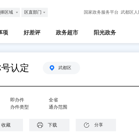
择区域
区直部门
国家政务服务平台
武都区人
事项
好差评
政务超市
阳光政务
称号认定
武都区
即办件
全省
办件类型
通办范围
收藏
下载
分享