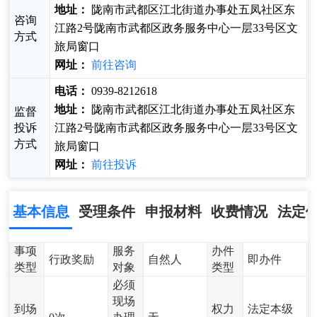
地址：
陇南市武都区江北街道办事处五凤社区东
咨询
江路2号陇南市武都区政务服务中心一层33号区文
方式
旅局窗口
网址：
前往咨询
电话：
0939-8212618
地址：
陇南市武都区江北街道办事处五凤社区东
监督
投诉
江路2号陇南市武都区政务服务中心一层33号区文
方式
旅局窗口
网址：
前往投诉
基本信息
受理条件
申报材料
收费情况
法定
事项
服务
办件
行政奖励
自然人
即办件
类型
对象
类型
必须
现场
到场
权力
法定本级