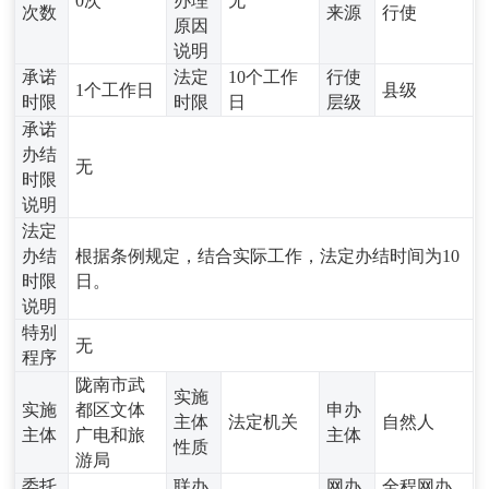
0次
办理
无
次数
来源
行使
原因
说明
承诺
法定
10个工作
行使
1个工作日
县级
时限
时限
日
层级
承诺
办结
无
时限
说明
法定
办结
根据条例规定，结合实际工作，法定办结时间为10
时限
日。
说明
特别
无
程序
陇南市武
实施
实施
都区文体
申办
主体
法定机关
自然人
主体
广电和旅
主体
性质
游局
委托
联办
网办
全程网办