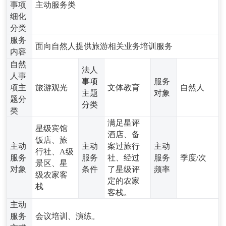
事项
主动服务类
细化
分类
服务
面向自然人提供旅游相关业务培训服务
内容
自然
法人
人事
事项
服务
项主
旅游观光
文体教育
自然人
主题
对象
题分
分类
类
满足星评
星级宾馆
酒店、备
饭店、旅
主动
主动
案过旅行
主动
行社、A级
服务
服务
社、经过
服务
季度/次
景区、星
对象
条件
了星级评
频率
级农家客
定的农家
栈
客栈。
主动
服务
会议培训、演练。