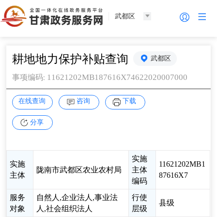
武都区
耕地地力保护补贴查询
武都区
11621202MB187616X74622020007000
事项编码
:
在线查询
咨询
下载
分享
实施
实施
11621202MB1
陇南市武都区农业农村局
主体
主体
87616X7
编码
服务
自然人,企业法人,事业法
行使
县级
对象
人,社会组织法人
层级