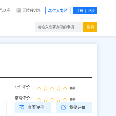
民政府
|
无障碍浏览
老年人专区
搜索
办件评价：
0星
指南评价：
0星
查看评价
我要评价