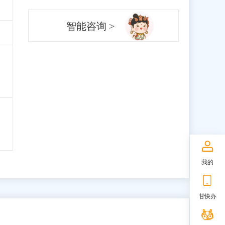
智能咨询 >
我的
甘快办