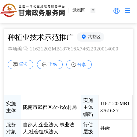
武都区
种植业技术示范推广
武都区
11621202MB187616X74622020014000
事项编码
:
咨询
下载
分享
实施
实施
11621202MB1
陇南市武都区农业农村局
主体
主体
87616X7
编码
服务
自然人,企业法人,事业法
行使
县级
对象
人,社会组织法人
层级