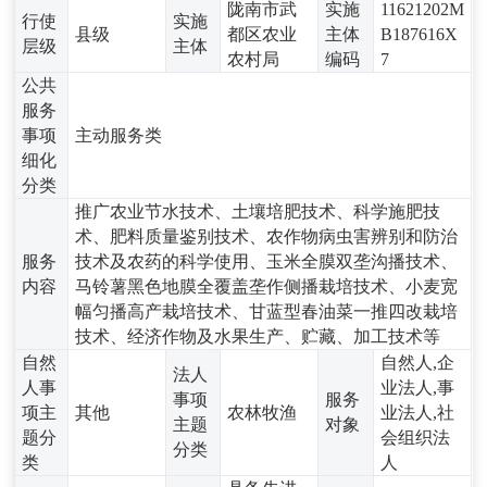
陇南市武
实施
11621202M
行使
实施
县级
都区农业
主体
B187616X
层级
主体
农村局
编码
7
公共
服务
事项
主动服务类
细化
分类
推广农业节水技术、土壤培肥技术、科学施肥技
术、肥料质量鉴别技术、农作物病虫害辨别和防治
服务
技术及农药的科学使用、玉米全膜双垄沟播技术、
内容
马铃薯黑色地膜全覆盖垄作侧播栽培技术、小麦宽
幅匀播高产栽培技术、甘蓝型春油菜一推四改栽培
技术、经济作物及水果生产、贮藏、加工技术等
自然
自然人,企
法人
人事
业法人,事
事项
服务
项主
其他
农林牧渔
业法人,社
主题
对象
题分
会组织法
分类
类
人