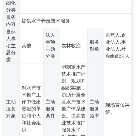
细化
分类
服务
提供水产养殖技术服务
内容
自然
法人
自然人,企
人事
事项
服务
业法人,事
项主
其他
农林牧渔
主题
对象
业法人,社
题分
分类
会组织法人
类
能制定水产
技术推广计
划、规划并
对水产技
组织实施，
术推广工
协助开展全
主动
作中做出
主动
区水产技术
主动
现场宣传讲
服务
贡献的单
服务
推广体系建
服务
解。
对象
位和个人
条件
设。提高农
频率
和社会组
业技术推广
织
服务水平，