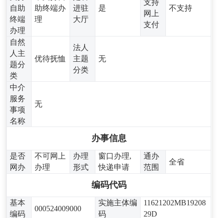
支持
自助
助终端办
进驻
是
不支持
网上
终端
理
大厅
支付
办理
自然
法人
人主
优待抚恤
主题
无
题分
分类
类
中介
服务
无
事项
名称
办事信息
是否
不可网上
办理
窗口办理,
通办
全省
网办
办理
形式
快递申请
范围
编码代码
基本
实施主体编
11621202MB19208
000524009000
编码
码
29D