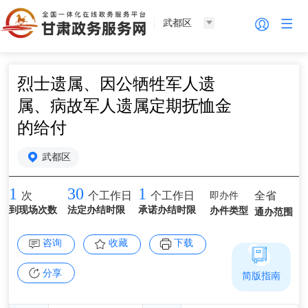
武都区
烈士遗属、因公牺牲军人遗
属、病故军人遗属定期抚恤金
的给付
武都区
1
30
1
即办件
全省
次
个工作日
个工作日
到现场次数
法定办结时限
承诺办结时限
办件类型
通办范围
咨询
收藏
下载
分享
简版指南