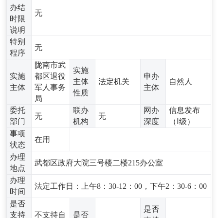
办结
无
时限
说明
特别
无
程序
陇南市武
实施
实施
都区退役
申办
主体
法定机关
自然人
主体
军人事务
主体
性质
局
委托
联办
网办
信息发布
无
无
部门
机构
深度
（Ⅰ级）
事项
在用
状态
办理
武都区政府大院三号楼二楼215办公室
地点
办理
法定工作日：上午8：30-12：00，下午2：30-6：00
时间
是否
是否
支持
不支持自
是否