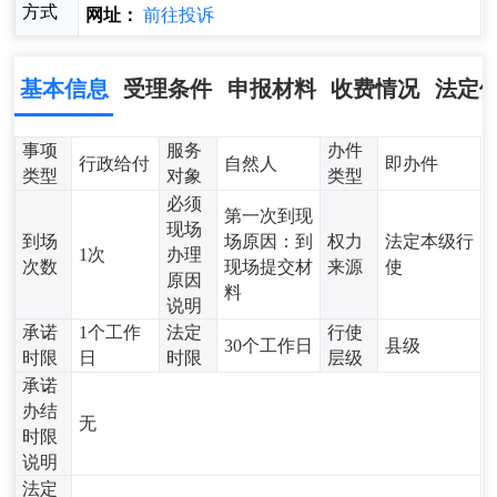
方式
网址：
前往投诉
基本信息
受理条件
申报材料
收费情况
法定
事项
服务
办件
行政给付
自然人
即办件
类型
对象
类型
必须
第一次到现
现场
到场
场原因：到
权力
法定本级行
1次
办理
次数
现场提交材
来源
使
原因
料
说明
承诺
1个工作
法定
行使
30个工作日
县级
时限
日
时限
层级
承诺
办结
无
时限
说明
法定