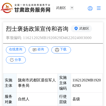
武都区
烈士褒扬政策宣传和咨询
武都区
11621202MB1920829D4622024003000
事项编码
:
在线查询
咨询
下载
分享
实施
实施
陇南市武都区退役军人
11621202MB1920
主体
主体
事务局
829D
编码
服务
行使
自然人
县级
对象
层级