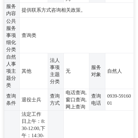
服务
提供联系方式咨询相关政策。
内容
公共
服务
事项
查询类
细化
分类
自然
法人
人事
事项
服务
项主
其他
无
自然人
主题
对象
题分
分类
类
电话查询,
查询
查询
查询
0939-59160
退役士兵
窗口查询,
条件
方式
电话
01
网上查询
法定工作
日上午：8:
30-12:00,下
午：14:30-