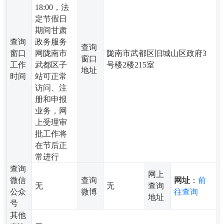
18:00，法
定节假日
期间甘肃
查询
政务服务
查询
窗口
网陇南市
陇南市武都区旧城山区政府3
窗口
工作
武都区子
号楼2楼215室
地址
时间
站可正常
访问、注
册和申报
业务，网
上受理审
批工作将
在节后正
常进行
查询
网上
微信
查询
网址
：
前
无
无
查询
公众
微博
往查询
地址
号
其他