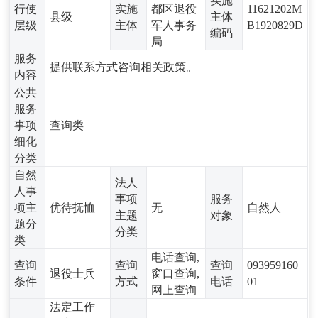
实施
行使
实施
都区退役
11621202M
县级
主体
层级
主体
军人事务
B1920829D
编码
局
服务
提供联系方式咨询相关政策。
内容
公共
服务
事项
查询类
细化
分类
自然
法人
人事
事项
服务
项主
优待抚恤
无
自然人
主题
对象
题分
分类
类
电话查询,
查询
查询
查询
093959160
退役士兵
窗口查询,
条件
方式
电话
01
网上查询
法定工作