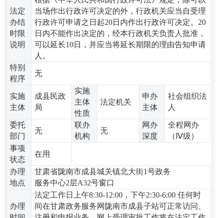
法定
当场作出行政许可决定的外，行政机关应当自受理
办结
行政许可申请之日起‌20日内‌作出行政许可决定。20
时限
日内不能作出决定的，经本行政机关负责人批准，
说明
可以延长10日，并应当将延长期限的理由告知申请
人。
特别
无
程序
实施
实施
成县民政
申办
社会组织法
主体
法定机关
主体
局
主体
人
性质
委托
联办
网办
全程网办
无
无
部门
机构
深度
（Ⅳ级）
事项
在用
状态
办理
甘肃省陇南市成县城关镇北大街1号政务
地点
服务中心2层A32号窗口
法定工作日上午8:30-12:00，下午2:30-6:00 任何时
办理
间在甘肃政务服务网陇南市成县子站可正常访问、
时间
注册和申报业务，网上受理审批工作将在法定工作