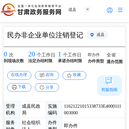
成县
民办非企业单位注销登记
成县
0
20
1
即办件
全省
次
个工作日
个工作日
到现场次数
法定办结时限
承诺办结时限
办件类型
通办范围
在线办理
咨询
收藏
下载
分享
简版指南
受理
成县民政
实施
11621221015338733E4000111
机构
局
编码
003000
服务
社会组织
办件
即办件