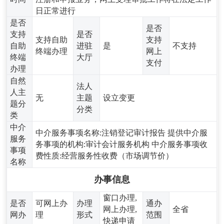
日正常进行
是否
是否
支持
是否
支持自助
支持
自助
进驻
是
不支持
终端办理
网上
终端
大厅
支付
办理
自然
法人
人主
无
主题
设立变更
题分
分类
类
中介
中介服务事项名称:注销登记审计报告 提供中介服
服务
务事项的机构:审计会计服务机构 中介服务事项收
事项
费性质:经营服务性收费（市场调节价）
名称
办事信息
窗口办理,
是否
可网上办
办理
通办
网上办理,
全省
网办
理
形式
范围
快递申请