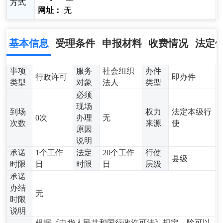
方式
网址：
无
基本信息
受理条件
申报材料
收费情况
法定
事项
服务
社会组织
办件
行政许可
即办件
类型
对象
法人
类型
必须
现场
到场
权力
法定本级行
0次
办理
无
次数
来源
使
原因
说明
承诺
1个工作
法定
20个工作
行使
县级
时限
日
时限
日
层级
承诺
办结
无
时限
说明
根据《中华人民共和国行政许可法》规定，除可以