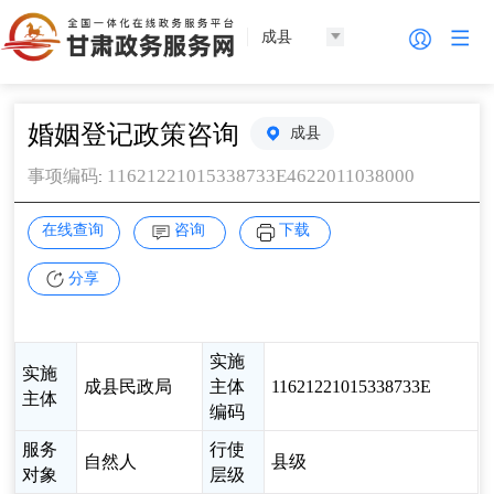
成县
婚姻登记政策咨询
成县
11621221015338733E4622011038000
事项编码
:
在线查询
咨询
下载
分享
实施
实施
成县民政局
主体
11621221015338733E
主体
编码
服务
行使
自然人
县级
对象
层级